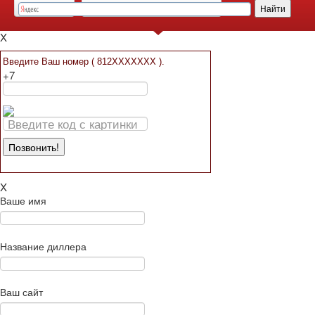
Заявка на расчет
Контакты
Заявка на осмотр объекта
Мы вам перезвоним!
X
Введите Ваш номер ( 812XXXXXXX ).
+7
X
Ваше имя
Название диллера
Ваш сайт