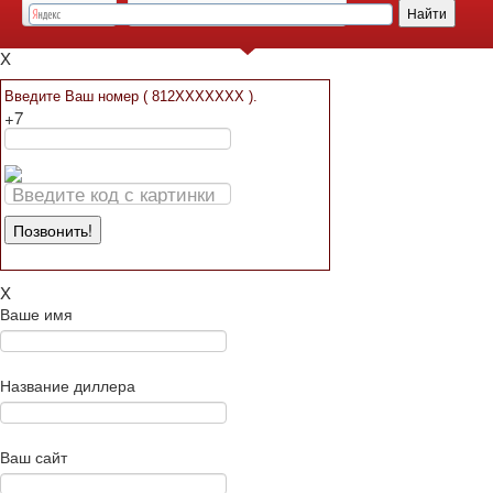
Заявка на расчет
Контакты
Заявка на осмотр объекта
Мы вам перезвоним!
X
Введите Ваш номер ( 812XXXXXXX ).
+7
X
Ваше имя
Название диллера
Ваш сайт