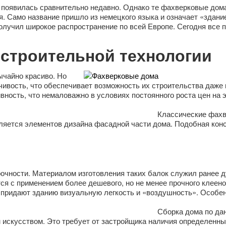
 появилась сравнительно недавно. Однако те фахверковые дом
 Само название пришло из немецкого языка и означает «здание 
получил широкое распространение по всей Европе. Сегодня все
строительной технологии
ычайно красиво. Но
ивость, что обеспечивает возможность их строительства даже 
вность, что немаловажно в условиях постоянного роста цен на 
Классические фахв
вляется элементов дизайна фасадной части дома. Подобная кон
очности. Материалом изготовления таких балок служил ранее 
я с применением более дешевого, но не менее прочного клеено
 придают зданию визуальную легкость и «воздушность». Особе
Сборка дома по да
 искусством. Это требует от застройщика наличия определенны